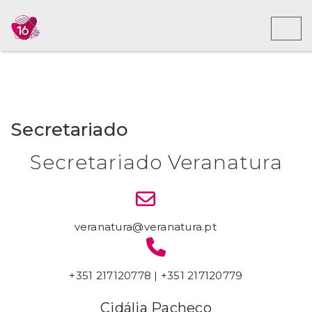
Toggl
Secretariado
Secretariado Veranatura
veranatura@veranatura.pt
+351 217120778 | +351 217120779
Cidália Pacheco